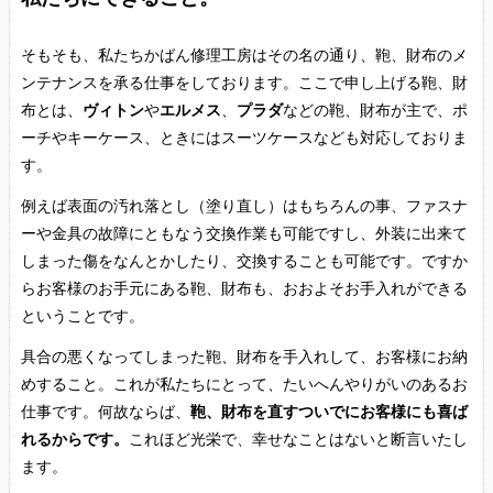
そもそも、私たちかばん修理工房はその名の通り、鞄、財布のメ
ンテナンスを承る仕事をしております。ここで申し上げる鞄、財
布とは、
ヴィトン
や
エルメス
、
プラダ
などの鞄、財布が主で、ポ
ーチやキーケース、ときにはスーツケースなども対応しておりま
す。
例えば表面の汚れ落とし（塗り直し）はもちろんの事、ファスナ
ーや金具の故障にともなう交換作業も可能ですし、外装に出来て
しまった傷をなんとかしたり、交換することも可能です。ですか
らお客様のお手元にある鞄、財布も、おおよそお手入れができる
ということです。
具合の悪くなってしまった鞄、財布を手入れして、お客様にお納
めすること。これが私たちにとって、たいへんやりがいのあるお
仕事です。何故ならば、
鞄、財布を直すついでにお客様にも喜ば
れるからです。
これほど光栄で、幸せなことはないと断言いたし
ます。