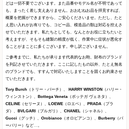
どは一切不要でございます。また品番やモデル名が不明であって
も、まったく差し支えありません。おおむねお品を拝見すれば、
概要を把握ができますから、ご安心くださいませ。ただし、たと
え思い入れがお有りでも、コピー品、模造品の類は対応を控えさ
せていただきます。私たちとしても、なんとかお役に立ちたいと
考えますが、そもそも縫製の精度が低く、作業中に症状が悪化す
ることがまことに多くございます。申し訳ございません。
ご参考までに、私たちが承ります代表的なお鞄、財布のブランド
を列記させていただきます。ここに記したもの以外、たとえ無名
のブランドでも、すすんで対応いたしますことを固くお約束させ
ていただきます。
Tory Burch
（トリー・バーチ）、
HARRY WINSTON
（ハリー・
ウィンストン）、
Bottega Veneta
（ボッテガ ヴェネタ）、
CELINE
（セリーヌ）、
LOEWE
（ロエベ）、
PRADA
（プラ
ダ）、
BVLGARI
（ブルガリ）、
CHANEL
（シャネル）、
Gucci
（グッチ）、
Orobianco
（オロビアンコ）、
Burberry
（バ
ーバリー）など…。