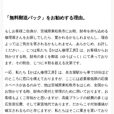
「無料郵送パック」をお勧めする理由。
もしお客様ご自身が、宮城県東松島市にお鞄、財布を持ち込める
修理屋さんをお探しでしたら、驚かれるかもしれませんし、場合
よってはご気分を害されるかもしれません…あらかじめ、お許し
ください…。じつは私たち【かばん修理工房】は、お客様からお
預かりする鞄、財布の多くを郵送（ゆうぱっく）にて承っており
ます。その割合、じつに８割を超える次第です。
一応、私たち【かばん修理工房】は、名古屋駅から車で10分ほど
のところに窓口を構えておりますが、ここには必要最低限の応接
スペースがあるのみで、他は宮城県東松島市をはじめ、全国から
お預かりする鞄、財布の受付と管理のために用いております。お
客様もよくご存知かと思いますが、高級ブランドの経費の多くは
広告宣伝費、そして家賃地代であります。だからこそ付加価値が
確立されるものと存じますが、私たちはそこに重きを置いており