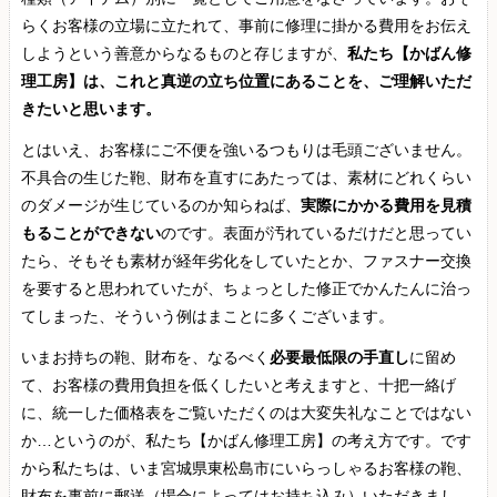
らくお客様の立場に立たれて、事前に修理に掛かる費用をお伝え
しようという善意からなるものと存じますが、
私たち【かばん修
理工房】は、これと真逆の立ち位置にあることを、ご理解いただ
きたいと思います。
とはいえ、お客様にご不便を強いるつもりは毛頭ございません。
不具合の生じた鞄、財布を直すにあたっては、素材にどれくらい
のダメージが生じているのか知らねば、
実際にかかる費用を見積
もることができない
のです。表面が汚れているだけだと思ってい
たら、そもそも素材が経年劣化をしていたとか、ファスナー交換
を要すると思われていたが、ちょっとした修正でかんたんに治っ
てしまった、そういう例はまことに多くございます。
いまお持ちの鞄、財布を、なるべく
必要最低限の手直し
に留め
て、お客様の費用負担を低くしたいと考えますと、十把一絡げ
に、統一した価格表をご覧いただくのは大変失礼なことではない
か…というのが、私たち【かばん修理工房】の考え方です。です
から私たちは、いま宮城県東松島市にいらっしゃるお客様の鞄、
財布を事前に郵送（場合によってはお持ち込み）いただきまし