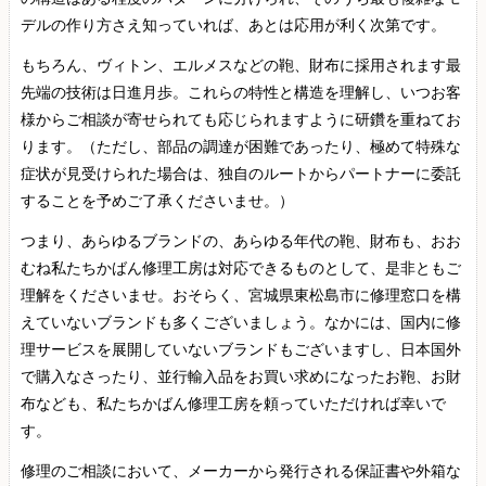
デルの作り方さえ知っていれば、あとは応用が利く次第です。
もちろん、ヴィトン、エルメスなどの鞄、財布に採用されます最
先端の技術は日進月歩。これらの特性と構造を理解し、いつお客
様からご相談が寄せられても応じられますように研鑽を重ねてお
ります。（ただし、部品の調達が困難であったり、極めて特殊な
症状が見受けられた場合は、独自のルートからパートナーに委託
することを予めご了承くださいませ。）
つまり、あらゆるブランドの、あらゆる年代の鞄、財布も、おお
むね私たちかばん修理工房は対応できるものとして、是非ともご
理解をくださいませ。おそらく、宮城県東松島市に修理窓口を構
えていないブランドも多くございましょう。なかには、国内に修
理サービスを展開していないブランドもございますし、日本国外
で購入なさったり、並行輸入品をお買い求めになったお鞄、お財
布なども、私たちかばん修理工房を頼っていただければ幸いで
す。
修理のご相談において、メーカーから発行される保証書や外箱な