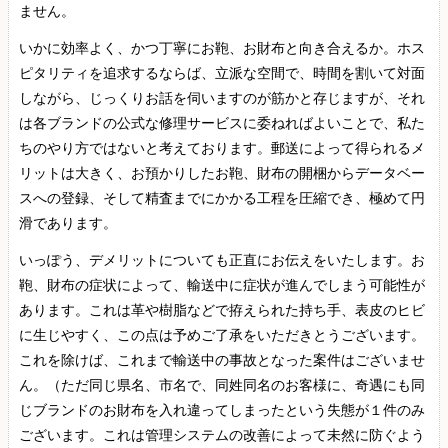
ません。
いかに効率よく、かつ丁寧にお鞄、お財布と向き合えるか。ホス
ピタリティを追求するならば、立派な空間で、時間を割いて対面
しながら、じっくりお話を伺いますのが筋かと存じますが、それ
は各ブランドの公式な修理サービスに委ねればよいことで、私た
ちのやり方ではないと考えております。郵送によって得られるメ
リットは大きく、お預かりしたお鞄、財布の開梱からデータベー
スへの登録、そして精査までにかかる工程を圧縮でき、極めて円
滑であります。
いっぽう、デメリットについても正直にお伝えをいたします。お
鞄、財布の症状によって、輸送中に症状が進んでしまう可能性が
あります。これは革や樹脂などで拵えられた持ち手、表皮のヒビ
に生じやすく、この点は予めご了承をいただきとうございます。
これを除けば、これまで輸送中の事故となった案件はございませ
ん。（ただ同じ県名、市名で、同姓同名のお客様に、奇遇にも同
じブランドのお財布を入れ違ってしまったという失態が１件のみ
ございます。これは管理システムの改善によって未然に防ぐよう