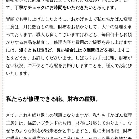
て、
丁寧なチェックにお時間をいただきたい
と考えます。
冒頭でも申し上げましたように、おかげさまで私たちかばん修理
工房は、月に数百もの鞄、財布をお預かりして、大半の修理を承
っております。職人も多くございますけれども、毎日何十もお預
かりするお品を精査し、修理内容と費用のご提案を差し上げます
には、
短くとも1日ほど、長い場合には３週間ほどを要しますこ
と
をどうか、お許しくださいませ。しばらくお手元に鞄、財布が
ない状況、ご不便とご心配をお掛けしますことを、謹んでお詫び
いたします。
私たちが修理できる鞄、財布の種類。
さて、これも繰り返しの話題になりますが、私たち【かばん修理
工房】は、幅広いブランドのお鞄、財布に対応しております。な
ぜそのような対応が出来るかと申しますと、世に出回る鞄、財布
の構造はある程度のパターンに分けられ、そのうち最も複雑なモ