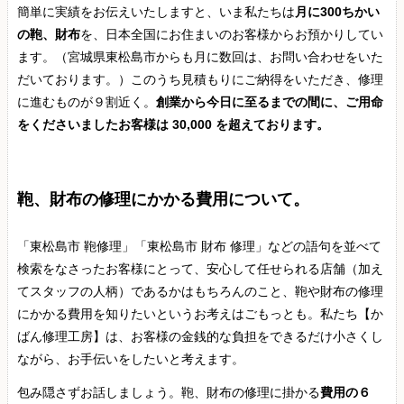
簡単に実績をお伝えいたしますと、いま私たちは
月に300ちかい
の鞄、財布
を、日本全国にお住まいのお客様からお預かりしてい
ます。（宮城県東松島市からも月に数回は、お問い合わせをいた
だいております。）このうち見積もりにご納得をいただき、修理
に進むものが９割近く。
創業から今日に至るまでの間に、ご用命
をくださいましたお客様は 30,000 を超えております。
鞄、財布の修理にかかる費用について。
「東松島市 鞄修理」「東松島市 財布 修理」などの語句を並べて
検索をなさったお客様にとって、安心して任せられる店舗（加え
てスタッフの人柄）であるかはもちろんのこと、鞄や財布の修理
にかかる費用を知りたいというお考えはごもっとも。私たち【か
ばん修理工房】は、お客様の金銭的な負担をできるだけ小さくし
ながら、お手伝いをしたいと考えます。
包み隠さずお話しましょう。鞄、財布の修理に掛かる
費用の６