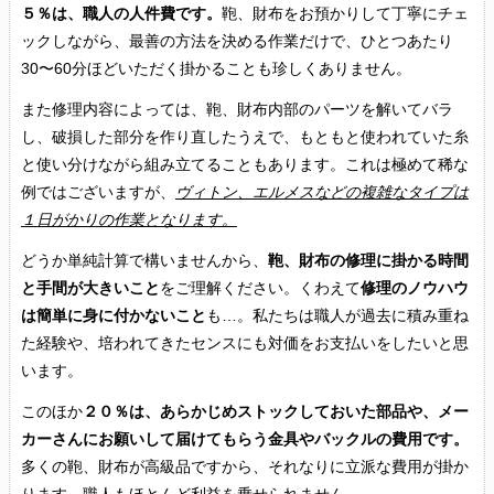
５％は、職人の人件費です。
鞄、財布をお預かりして丁寧にチェ
ックしながら、最善の方法を決める作業だけで、ひとつあたり
30〜60分ほどいただく掛かることも珍しくありません。
また修理内容によっては、鞄、財布内部のパーツを解いてバラ
し、破損した部分を作り直したうえで、もともと使われていた糸
と使い分けながら組み立てることもあります。これは極めて稀な
例ではございますが、
ヴィトン、エルメスなどの複雑なタイプは
１日がかりの作業となります。
どうか単純計算で構いませんから、
鞄、財布の修理に掛かる時間
と手間が大きいこと
をご理解ください。くわえて
修理のノウハウ
は簡単に身に付かないこと
も…。私たちは職人が過去に積み重ね
た経験や、培われてきたセンスにも対価をお支払いをしたいと思
います。
このほか
２０％は、あらかじめストックしておいた部品や、メー
カーさんにお願いして届けてもらう金具やバックルの費用です。
多くの鞄、財布が高級品ですから、それなりに立派な費用が掛か