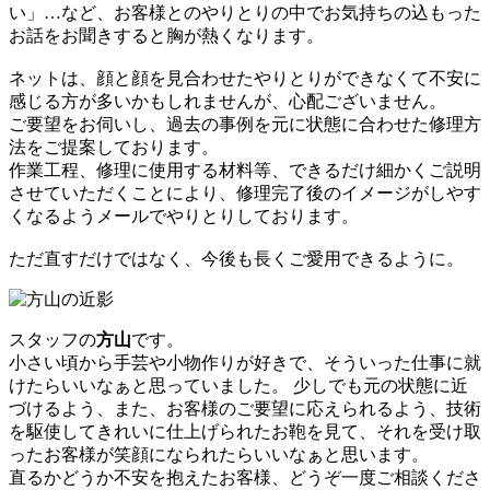
い」…など、お客様とのやりとりの中でお気持ちの込もった
お話をお聞きすると胸が熱くなります。
ネットは、顔と顔を見合わせたやりとりができなくて不安に
感じる方が多いかもしれませんが、心配ございません。
ご要望をお伺いし、過去の事例を元に状態に合わせた修理方
法をご提案しております。
作業工程、修理に使用する材料等、できるだけ細かくご説明
させていただくことにより、修理完了後のイメージがしやす
くなるようメールでやりとりしております。
ただ直すだけではなく、今後も長くご愛用できるように。
スタッフの
方山
です。
小さい頃から手芸や小物作りが好きで、そういった仕事に就
けたらいいなぁと思っていました。 少しでも元の状態に近
づけるよう、また、お客様のご要望に応えられるよう、技術
を駆使してきれいに仕上げられたお鞄を見て、それを受け取
ったお客様が笑顔になられたらいいなぁと思います。
直るかどうか不安を抱えたお客様、どうぞ一度ご相談くださ