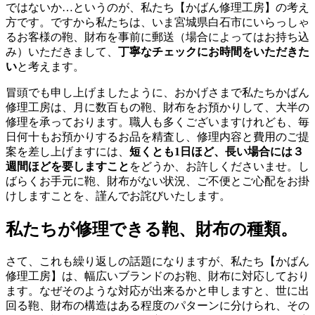
ではないか…というのが、私たち【かばん修理工房】の考え
方です。ですから私たちは、いま宮城県白石市にいらっしゃ
るお客様の鞄、財布を事前に郵送（場合によってはお持ち込
み）いただきまして、
丁寧なチェックにお時間をいただきた
い
と考えます。
冒頭でも申し上げましたように、おかげさまで私たちかばん
修理工房は、月に数百もの鞄、財布をお預かりして、大半の
修理を承っております。職人も多くございますけれども、毎
日何十もお預かりするお品を精査し、修理内容と費用のご提
案を差し上げますには、
短くとも1日ほど、長い場合には３
週間ほどを要しますこと
をどうか、お許しくださいませ。し
ばらくお手元に鞄、財布がない状況、ご不便とご心配をお掛
けしますことを、謹んでお詫びいたします。
私たちが修理できる鞄、財布の種類。
さて、これも繰り返しの話題になりますが、私たち【かばん
修理工房】は、幅広いブランドのお鞄、財布に対応しており
ます。なぜそのような対応が出来るかと申しますと、世に出
回る鞄、財布の構造はある程度のパターンに分けられ、その