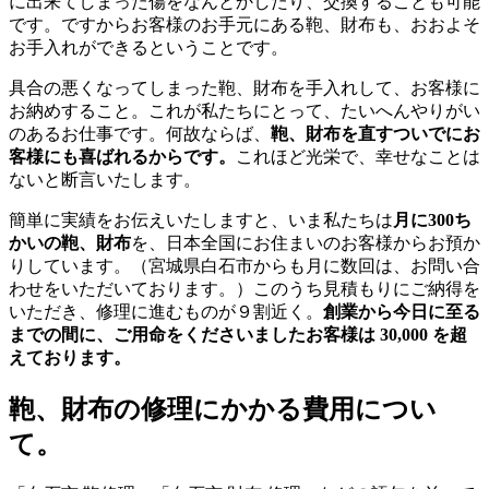
に出来てしまった傷をなんとかしたり、交換することも可能
です。ですからお客様のお手元にある鞄、財布も、おおよそ
お手入れができるということです。
具合の悪くなってしまった鞄、財布を手入れして、お客様に
お納めすること。これが私たちにとって、たいへんやりがい
のあるお仕事です。何故ならば、
鞄、財布を直すついでにお
客様にも喜ばれるからです。
これほど光栄で、幸せなことは
ないと断言いたします。
簡単に実績をお伝えいたしますと、いま私たちは
月に300ち
かいの鞄、財布
を、日本全国にお住まいのお客様からお預か
りしています。（宮城県白石市からも月に数回は、お問い合
わせをいただいております。）このうち見積もりにご納得を
いただき、修理に進むものが９割近く。
創業から今日に至る
までの間に、ご用命をくださいましたお客様は 30,000 を超
えております。
鞄、財布の修理にかかる費用につい
て。