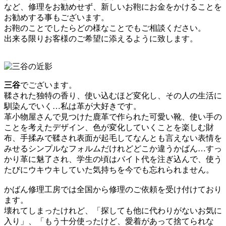
など、修理をお勧めせず、新しいお鞄にお金をかけることを
お勧めする事もございます。
お鞄のことでしたらどの様なことでもご相談ください。
出来る限りお客様のご希望に添えるように致します。
三谷
でございます。
鞣された独特の香り、使い込むほど変化し、その人の生活に
馴染んでいく…私は革が大好きです。
革小物屋さんで見つけた鹿革で作られた可愛い靴、使い手の
ことを考えたデザイン、色が変化していくことを楽しむ財
布、手揉みで鞣され表面が起毛してなんとも言えない表情を
みせるシンプルなフォルムだけれどどこか違うかばん…すっ
かり革に魅了され、学生の頃はバイト代を注ぎ込んで、使う
たびにウキウキしていた気持ちを今でも忘れられません。
かばん修理工房では全国から修理のご依頼を受け付けており
ます。
壊れてしまったけれど、「探しても他に代わりがないお気に
入り」、「もう十分使ったけど、愛着があって捨てられな