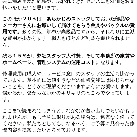
去に積み重ねた経験や、培われてきたセンスにも対価をお支
払いをしたいと思います。
このほか
２０％は、あらかじめストックしておいた部品や、
メーカーさんにお願いして届けてもらう金具やバックルの費
用です。
多くの鞄、財布が高級品ですから、それなりに立派
な費用が掛かります。職人もほとんど利益を乗せられませ
ん。
残る
１５％が、弊社スタッフ人件費、そして事務所の家賃や
ホームページ、管理システムの運用コスト
になります。
修理費用は職人や、サービス窓口のスタッフの生活も掛かっ
ています。基本的には値引きなどの価格交渉には応じられな
いことを、どうかご理解くださいますようにお願いします。
儲かるか、儲からないかのギリギリのところでやっていま
す。
ここまで読まれてしまうと、なかなか言い出しづらいかもし
れませんが、もし予算に限りがある場合は、遠慮なく仰って
ください。私たちとしても、なるべく、ご予算に見合った修
理内容を提案したいと考えております。