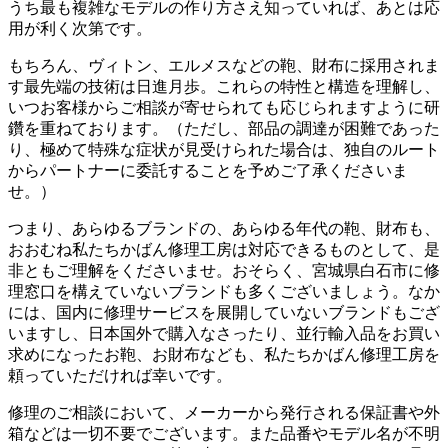
うち最も複雑なモデルの作り方さえ知っていれば、あとは応
用が利く次第です。
もちろん、ヴィトン、エルメスなどの鞄、財布に採用されま
す最先端の技術は日進月歩。これらの特性と構造を理解し、
いつお客様からご相談が寄せられても応じられますように研
鑽を重ねております。（ただし、部品の調達が困難であった
り、極めて特殊な症状が見受けられた場合は、独自のルート
からパートナーに委託することを予めご了承くださいま
せ。）
つまり、あらゆるブランドの、あらゆる年代の鞄、財布も、
おおむね私たちかばん修理工房は対応できるものとして、是
非ともご理解をくださいませ。おそらく、宮城県白石市に修
理窓口を構えていないブランドも多くございましょう。なか
には、国内に修理サービスを展開していないブランドもござ
いますし、日本国外で購入なさったり、並行輸入品をお買い
求めになったお鞄、お財布なども、私たちかばん修理工房を
頼っていただければ幸いです。
修理のご相談において、メーカーから発行される保証書や外
箱などは一切不要でございます。また品番やモデル名が不明