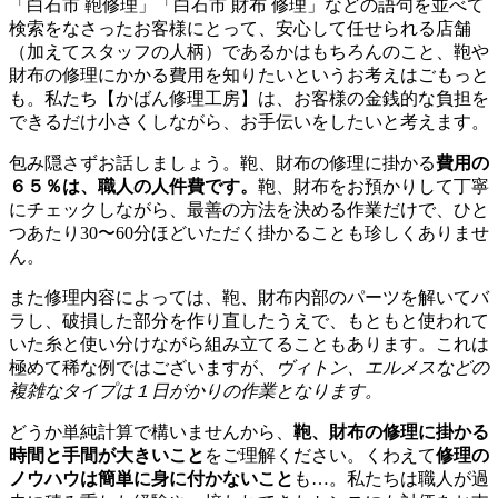
「白石市 鞄修理」「白石市 財布 修理」などの語句を並べて
検索をなさったお客様にとって、安心して任せられる店舗
（加えてスタッフの人柄）であるかはもちろんのこと、鞄や
財布の修理にかかる費用を知りたいというお考えはごもっと
も。私たち【かばん修理工房】は、お客様の金銭的な負担を
できるだけ小さくしながら、お手伝いをしたいと考えます。
包み隠さずお話しましょう。鞄、財布の修理に掛かる
費用の
６５％は、職人の人件費です。
鞄、財布をお預かりして丁寧
にチェックしながら、最善の方法を決める作業だけで、ひと
つあたり30〜60分ほどいただく掛かることも珍しくありませ
ん。
また修理内容によっては、鞄、財布内部のパーツを解いてバ
ラし、破損した部分を作り直したうえで、もともと使われて
いた糸と使い分けながら組み立てることもあります。これは
極めて稀な例ではございますが、
ヴィトン、エルメスなどの
複雑なタイプは１日がかりの作業となります。
どうか単純計算で構いませんから、
鞄、財布の修理に掛かる
時間と手間が大きいこと
をご理解ください。くわえて
修理の
ノウハウは簡単に身に付かないこと
も…。私たちは職人が過