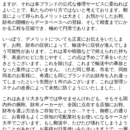
ますが、それは各ブランドの公式な修理サービスに委ねれば
よいことで、私たちのやり方ではないと考えております。郵
送によって得られるメリットは大きく、お預かりしたお鞄、
財布の開梱からデータベースへの登録、そして精査までにか
かる工程を圧縮でき、極めて円滑であります。
いっぽう、デメリットについても正直にお伝えをいたしま
す。お鞄、財布の症状によって、輸送中に症状が進んでしま
う可能性があります。これは革や樹脂などで拵えられた持ち
手、表皮のヒビに生じやすく、この点は予めご了承をいただ
きとうございます。これを除けば、これまで輸送中の事故と
なった案件はございません。（ただ同じ県名、市名で、同姓
同名のお客様に、奇遇にも同じブランドのお財布を入れ違っ
てしまったという失態が１件のみございます。これは管理シ
ステムの改善によって未然に防ぐようにいたしました。）
これはあまり大きな声では申せませんけれども、そもそも国
内外の腕鞄、財布メーカーが、全国に点在する店舗にお鞄、
財布を運ぶ方法をご存知でしょうか…？そう、御察しの通り
に、お客様もよくご存知の宅配業社をお使いになるケースが
大半でございます。もし郵送中、たびたび壊れてしまうよう
なことがあれば、お客様が日常使いをなさいます上で、一層