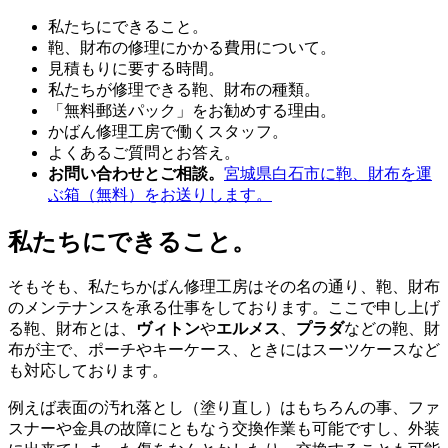
私たちにできること。
鞄、財布の修理にかかる費用について。
見積もりに要する時間。
私たちが修理できる鞄、財布の種類。
「無料郵送パック」をお勧めする理由。
かばん修理工房で働くスタッフ。
よくあるご質問とお答え。
お問い合わせとご相談。
宮城県白石市に鞄、財布を運
ぶ箱（無料）をお送りします。
私たちにできること。
そもそも、私たちかばん修理工房はその名の通り、鞄、財布
のメンテナンスを承る仕事をしております。ここで申し上げ
る鞄、財布とは、
ヴィトン
や
エルメス
、
プラダ
などの鞄、財
布が主で、ポーチやキーケース、ときにはスーツケースなど
も対応しております。
例えば表面の汚れ落とし（塗り直し）はもちろんの事、ファ
スナーや金具の故障にともなう交換作業も可能ですし、外装