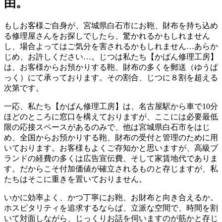
由。
もしお客様ご自身が、宮城県白石市にお鞄、財布を持ち込め
る修理屋さんをお探しでしたら、驚かれるかもしれません
し、場合よってはご気分を害されるかもしれません…あらか
じめ、お許しください…。じつは私たち【かばん修理工房】
は、お客様からお預かりする鞄、財布の多くを郵送（ゆうぱ
っく）にて承っております。その割合、じつに８割を超える
次第です。
一応、私たち【かばん修理工房】は、名古屋駅から車で10分
ほどのところに窓口を構えておりますが、ここには必要最低
限の応接スペースがあるのみで、他は宮城県白石市をはじ
め、全国からお預かりする鞄、財布の受付と管理のために用
いております。お客様もよくご存知かと思いますが、高級ブ
ランドの経費の多くは広告宣伝費、そして家賃地代でありま
す。だからこそ付加価値が確立されるものと存じますが、私
たちはそこに重きを置いておりません。
いかに効率よく、かつ丁寧にお鞄、お財布と向き合えるか。
ホスピタリティを追求するならば、立派な空間で、時間を割
いて対面しながら、じっくりお話を伺いますのが筋かと存じ