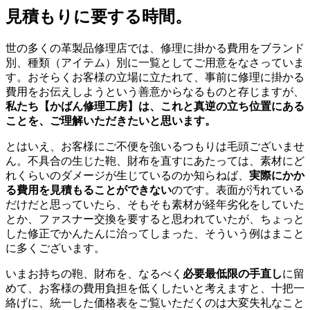
見積もりに要する時間。
世の多くの革製品修理店では、修理に掛かる費用をブランド
別、種類（アイテム）別に一覧としてご用意をなさっていま
す。おそらくお客様の立場に立たれて、事前に修理に掛かる
費用をお伝えしようという善意からなるものと存じますが、
私たち【かばん修理工房】は、これと真逆の立ち位置にある
ことを、ご理解いただきたいと思います。
とはいえ、お客様にご不便を強いるつもりは毛頭ございませ
ん。不具合の生じた鞄、財布を直すにあたっては、素材にど
れくらいのダメージが生じているのか知らねば、
実際にかか
る費用を見積もることができない
のです。表面が汚れている
だけだと思っていたら、そもそも素材が経年劣化をしていた
とか、ファスナー交換を要すると思われていたが、ちょっと
した修正でかんたんに治ってしまった、そういう例はまこと
に多くございます。
いまお持ちの鞄、財布を、なるべく
必要最低限の手直し
に留
めて、お客様の費用負担を低くしたいと考えますと、十把一
絡げに、統一した価格表をご覧いただくのは大変失礼なこと