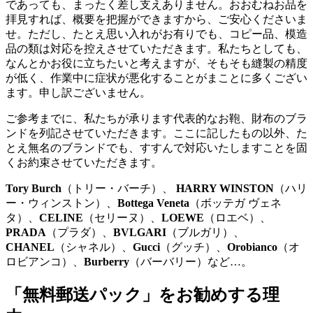
であっても、まったく差し支えありません。おおむねお品を
拝見すれば、概要を把握ができますから、ご安心くださいま
せ。ただし、たとえ思い入れがお有りでも、コピー品、模造
品の類は対応を控えさせていただきます。私たちとしても、
なんとかお役に立ちたいと考えますが、そもそも縫製の精度
が低く、作業中に症状が悪化することがまことに多くござい
ます。申し訳ございません。
ご参考までに、私たちが承ります代表的なお鞄、財布のブラ
ンドを列記させていただきます。ここに記したもの以外、た
とえ無名のブランドでも、すすんで対応いたしますことを固
くお約束させていただきます。
Tory Burch
（トリー・バーチ）、
HARRY WINSTON
（ハリ
ー・ウィンストン）、
Bottega Veneta
（ボッテガ ヴェネ
タ）、
CELINE
（セリーヌ）、
LOEWE
（ロエベ）、
PRADA
（プラダ）、
BVLGARI
（ブルガリ）、
CHANEL
（シャネル）、
Gucci
（グッチ）、
Orobianco
（オ
ロビアンコ）、
Burberry
（バーバリー）など…。
「無料郵送パック」をお勧めする理