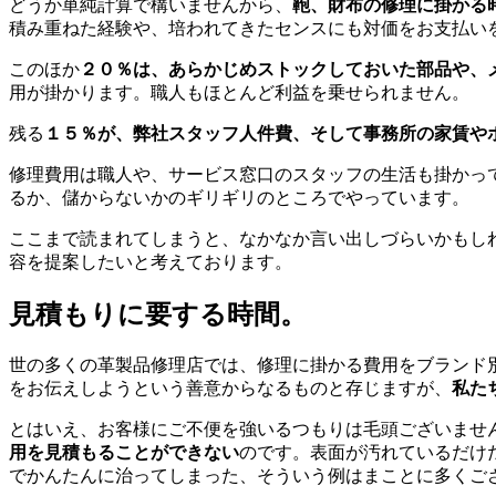
どうか単純計算で構いませんから、
鞄、財布の修理に掛かる
積み重ねた経験や、培われてきたセンスにも対価をお支払い
このほか
２０％は、あらかじめストックしておいた部品や、
用が掛かります。職人もほとんど利益を乗せられません。
残る
１５％が、弊社スタッフ人件費、そして事務所の家賃や
修理費用は職人や、サービス窓口のスタッフの生活も掛かっ
るか、儲からないかのギリギリのところでやっています。
ここまで読まれてしまうと、なかなか言い出しづらいかもし
容を提案したいと考えております。
見積もりに要する時間。
世の多くの革製品修理店では、修理に掛かる費用をブランド
をお伝えしようという善意からなるものと存じますが、
私た
とはいえ、お客様にご不便を強いるつもりは毛頭ございませ
用を見積もることができない
のです。表面が汚れているだけ
でかんたんに治ってしまった、そういう例はまことに多くご