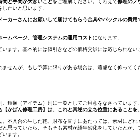
時間と手間が大きいこと
をご理解ください。くわえて
修理のノ
をしたいと思います。
メーカーさんにお願いして届けてもらう金具やバックルの費用
ホームページ、管理システムの運用コスト
になります。
ています。基本的には値引きなどの価格交渉には応じられない
れませんが、もし予算に限りがある場合は、遠慮なく仰ってく
別、種類（アイテム）別に一覧としてご用意をなさっています
ち【かばん修理工房】は、これと真逆の立ち位置にあることを
ん。不具合の生じた鞄、財布を直すにあたっては、素材にどれ
だと思っていたら、そもそも素材が経年劣化をしていたとか、
ざいます。