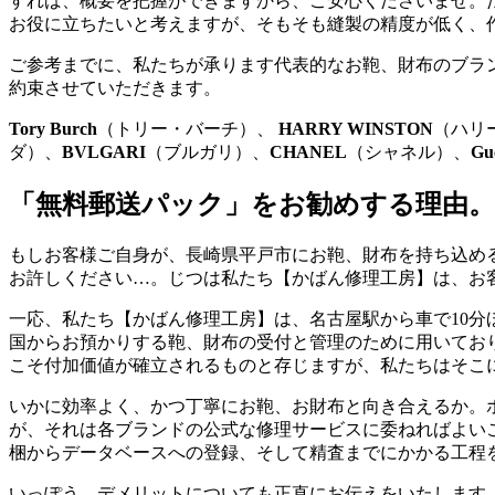
すれば、概要を把握ができますから、ご安心くださいませ。
お役に立ちたいと考えますが、そもそも縫製の精度が低く、
ご参考までに、私たちが承ります代表的なお鞄、財布のブラ
約束させていただきます。
Tory Burch
（トリー・バーチ）、
HARRY WINSTON
（ハリ
ダ）、
BVLGARI
（ブルガリ）、
CHANEL
（シャネル）、
Gu
「無料郵送パック」をお勧めする理由。
もしお客様ご自身が、長崎県平戸市にお鞄、財布を持ち込め
お許しください…。じつは私たち【かばん修理工房】は、お
一応、私たち【かばん修理工房】は、名古屋駅から車で10
国からお預かりする鞄、財布の受付と管理のために用いてお
こそ付加価値が確立されるものと存じますが、私たちはそこ
いかに効率よく、かつ丁寧にお鞄、お財布と向き合えるか。
が、それは各ブランドの公式な修理サービスに委ねればよい
梱からデータベースへの登録、そして精査までにかかる工程
いっぽう、デメリットについても正直にお伝えをいたします