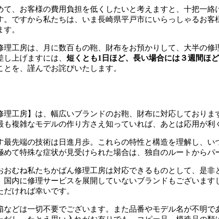
めて、お客様の費用負担を低くしたいと考えますと、十把一絡
す。ですから私たちは、いま長崎県平戸市にいらっしゃるお客
ます。
修理工房は、月に数百もの鞄、財布をお預かりして、大半の修
差し上げますには、
短くとも1日ほど、長い場合には３週間ほ
ことを、謹んでお詫びいたします。
修理工房】は、幅広いブランドのお鞄、財布に対応しておりま
最も複雑なモデルの作り方さえ知っていれば、あとは応用が利
す最先端の技術は日進月歩。これらの特性と構造を理解し、い
極めて特殊な症状が見受けられた場合は、独自のルートからパ
おおむね私たちかばん修理工房は対応できるものとして、是非
、国内に修理サービスを展開していないブランドもございます
ただければ幸いです。
箱などは一切不要でございます。また品番やモデル名が不明で