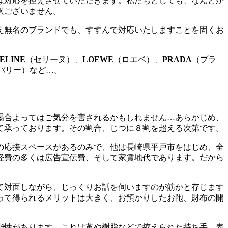
は対応を控えさせていただきます。私たちとしても、なんとか
訳ございません。
え無名のブランドでも、すすんで対応いたしますことを固くお
ELINE
（セリーヌ）、
LOEWE
（ロエベ）、
PRADA
（プラ
バリー）など…。
場合よってはご気分を害されるかもしれません…あらかじめ、
て承っております。その割合、じつに８割を超える次第です。
の応接スペースがあるのみで、他は長崎県平戸市をはじめ、全
経費の多くは広告宣伝費、そして家賃地代であります。だから
て対面しながら、じっくりお話を伺いますのが筋かと存じます
って得られるメリットは大きく、お預かりしたお鞄、財布の開
能性があります。これは革や樹脂などで拵えられた持ち手、表