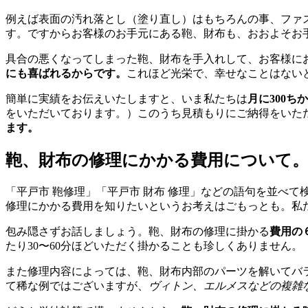
例えば表面の汚れ落とし（塗り直し）はもちろんの事、ファ
す。ですからお客様のお手元にある鞄、財布も、おおよそお
具合の悪くなってしまった鞄、財布を手入れして、お客様に
にも喜ばれるからです。
これほど光栄で、幸せなことはない
簡単に実績をお伝えいたしますと、いま私たちは
月に300ち
をいただいております。）このうち見積もりにご納得をいた
ます。
鞄、財布の修理にかかる費用について
「平戸市 鞄修理」「平戸市 財布 修理」などの語句を並べ
修理にかかる費用を知りたいというお考えはごもっとも。私
包み隠さずお話しましょう。鞄、財布の修理に掛かる
費用の
たり30〜60分ほどいただく掛かることも珍しくありません。
また修理内容によっては、鞄、財布内部のパーツを解いてバ
て稀な例ではございますが、
ヴィトン、エルメスなどの複雑