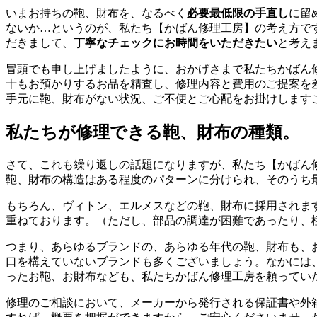
いまお持ちの鞄、財布を、なるべく
必要最低限の手直し
に留
ないか…というのが、私たち【かばん修理工房】の考え方で
だきまして、
丁寧なチェックにお時間をいただきたい
と考え
冒頭でも申し上げましたように、おかげさまで私たちかばん
十もお預かりするお品を精査し、修理内容と費用のご提案を
手元に鞄、財布がない状況、ご不便とご心配をお掛けします
私たちが修理できる鞄、財布の種類。
さて、これも繰り返しの話題になりますが、私たち【かばん
鞄、財布の構造はある程度のパターンに分けられ、そのうち
もちろん、ヴィトン、エルメスなどの鞄、財布に採用されま
重ねております。（ただし、部品の調達が困難であったり、
つまり、あらゆるブランドの、あらゆる年代の鞄、財布も、
口を構えていないブランドも多くございましょう。なかには
ったお鞄、お財布なども、私たちかばん修理工房を頼ってい
修理のご相談において、メーカーから発行される保証書や外