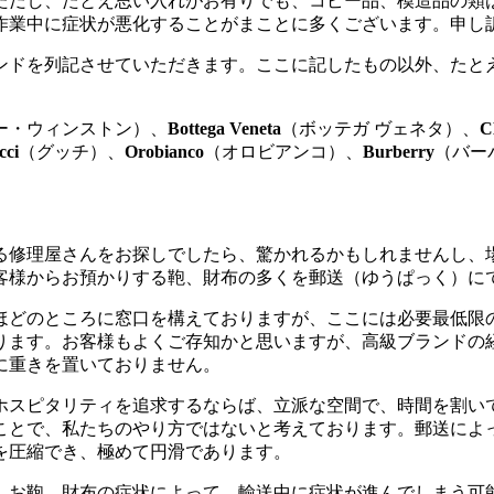
ただし、たとえ思い入れがお有りでも、コピー品、模造品の類
作業中に症状が悪化することがまことに多くございます。申し
ンドを列記させていただきます。ここに記したもの以外、たと
ー・ウィンストン）、
Bottega Veneta
（ボッテガ ヴェネタ）、
C
cci
（グッチ）、
Orobianco
（オロビアンコ）、
Burberry
（バー
る修理屋さんをお探しでしたら、驚かれるかもしれませんし、
客様からお預かりする鞄、財布の多くを郵送（ゆうぱっく）に
分ほどのところに窓口を構えておりますが、ここには必要最低限
ります。お客様もよくご存知かと思いますが、高級ブランドの
に重きを置いておりません。
ホスピタリティを追求するならば、立派な空間で、時間を割い
ことで、私たちのやり方ではないと考えております。郵送によ
を圧縮でき、極めて円滑であります。
。お鞄、財布の症状によって、輸送中に症状が進んでしまう可