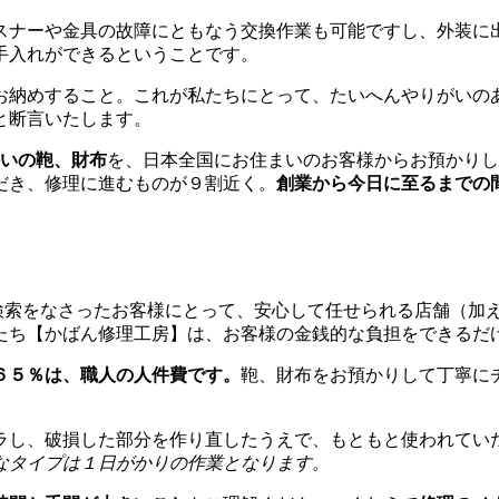
スナーや金具の故障にともなう交換作業も可能ですし、外装に
手入れができるということです。
お納めすること。これが私たちにとって、たいへんやりがいの
と断言いたします。
かいの鞄、財布
を、日本全国にお住まいのお客様からお預かりし
だき、修理に進むものが９割近く。
創業から今日に至るまでの間に
。
て検索をなさったお客様にとって、安心して任せられる店舗（加
たち【かばん修理工房】は、お客様の金銭的な負担をできるだ
６５％は、職人の人件費です。
鞄、財布をお預かりして丁寧に
ラし、破損した部分を作り直したうえで、もともと使われてい
なタイプは１日がかりの作業となります。