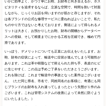
いかに効率よく、かつ丁寧にお鞄、お財布と向き合えるか。ホス
ピタリティを追求するならば、立派な空間で、時間を割いて対面
しながら、じっくりお話を伺いますのが筋かと存じますが、それ
は各ブランドの公式な修理サービスに委ねればよいことで、私た
ちのやり方ではないと考えております。郵送によって得られるメ
リットは大きく、お預かりしたお鞄、財布の開梱からデータベー
スへの登録、そして精査までにかかる工程を圧縮でき、極めて円
滑であります。
いっぽう、デメリットについても正直にお伝えをいたします。お
鞄、財布の症状によって、輸送中に症状が進んでしまう可能性が
あります。これは革や樹脂などで拵えられた持ち手、表皮のヒビ
に生じやすく、この点は予めご了承をいただきとうございます。
これを除けば、これまで輸送中の事故となった案件はございませ
ん。（ただ同じ県名、市名で、同姓同名のお客様に、奇遇にも同
じブランドのお財布を入れ違ってしまったという失態が１件のみ
ございます。これは管理システムの改善によって未然に防ぐよう
にいたしました。）