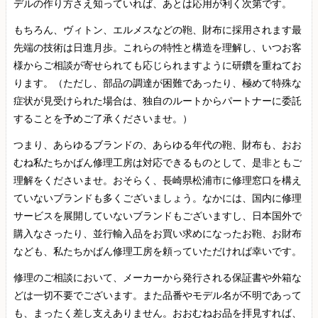
デルの作り方さえ知っていれば、あとは応用が利く次第です。
もちろん、ヴィトン、エルメスなどの鞄、財布に採用されます最
先端の技術は日進月歩。これらの特性と構造を理解し、いつお客
様からご相談が寄せられても応じられますように研鑽を重ねてお
ります。（ただし、部品の調達が困難であったり、極めて特殊な
症状が見受けられた場合は、独自のルートからパートナーに委託
することを予めご了承くださいませ。）
つまり、あらゆるブランドの、あらゆる年代の鞄、財布も、おお
むね私たちかばん修理工房は対応できるものとして、是非ともご
理解をくださいませ。おそらく、長崎県松浦市に修理窓口を構え
ていないブランドも多くございましょう。なかには、国内に修理
サービスを展開していないブランドもございますし、日本国外で
購入なさったり、並行輸入品をお買い求めになったお鞄、お財布
なども、私たちかばん修理工房を頼っていただければ幸いです。
修理のご相談において、メーカーから発行される保証書や外箱な
どは一切不要でございます。また品番やモデル名が不明であって
も、まったく差し支えありません。おおむねお品を拝見すれば、