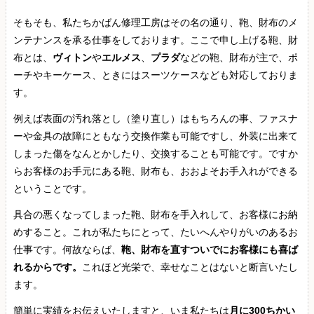
そもそも、私たちかばん修理工房はその名の通り、鞄、財布のメ
ンテナンスを承る仕事をしております。ここで申し上げる鞄、財
布とは、
ヴィトン
や
エルメス
、
プラダ
などの鞄、財布が主で、ポ
ーチやキーケース、ときにはスーツケースなども対応しておりま
す。
例えば表面の汚れ落とし（塗り直し）はもちろんの事、ファスナ
ーや金具の故障にともなう交換作業も可能ですし、外装に出来て
しまった傷をなんとかしたり、交換することも可能です。ですか
らお客様のお手元にある鞄、財布も、おおよそお手入れができる
ということです。
具合の悪くなってしまった鞄、財布を手入れして、お客様にお納
めすること。これが私たちにとって、たいへんやりがいのあるお
仕事です。何故ならば、
鞄、財布を直すついでにお客様にも喜ば
れるからです。
これほど光栄で、幸せなことはないと断言いたし
ます。
簡単に実績をお伝えいたしますと、いま私たちは
月に300ちかい