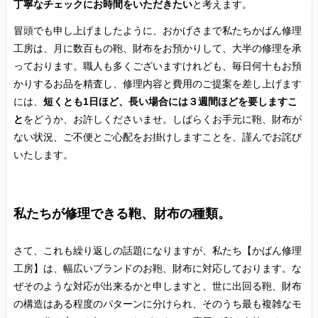
丁寧なチェックにお時間をいただきたい
と考えます。
冒頭でも申し上げましたように、おかげさまで私たちかばん修理
工房は、月に数百もの鞄、財布をお預かりして、大半の修理を承
っております。職人も多くございますけれども、毎日何十もお預
かりするお品を精査し、修理内容と費用のご提案を差し上げます
には、
短くとも1日ほど、長い場合には３週間ほどを要しますこ
と
をどうか、お許しくださいませ。しばらくお手元に鞄、財布が
ない状況、ご不便とご心配をお掛けしますことを、謹んでお詫び
いたします。
私たちが修理できる鞄、財布の種類。
さて、これも繰り返しの話題になりますが、私たち【かばん修理
工房】は、幅広いブランドのお鞄、財布に対応しております。な
ぜそのような対応が出来るかと申しますと、世に出回る鞄、財布
の構造はある程度のパターンに分けられ、そのうち最も複雑なモ