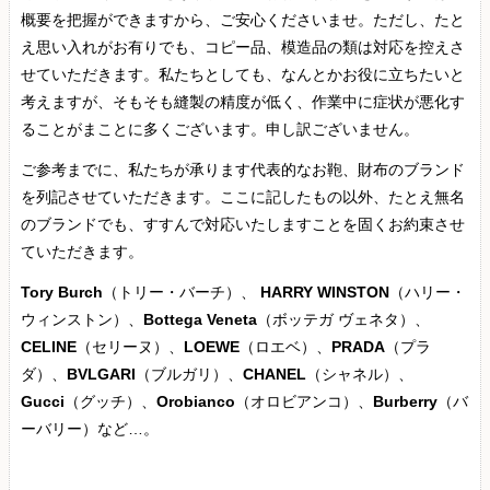
概要を把握ができますから、ご安心くださいませ。ただし、たと
え思い入れがお有りでも、コピー品、模造品の類は対応を控えさ
せていただきます。私たちとしても、なんとかお役に立ちたいと
考えますが、そもそも縫製の精度が低く、作業中に症状が悪化す
ることがまことに多くございます。申し訳ございません。
ご参考までに、私たちが承ります代表的なお鞄、財布のブランド
を列記させていただきます。ここに記したもの以外、たとえ無名
のブランドでも、すすんで対応いたしますことを固くお約束させ
ていただきます。
Tory Burch
（トリー・バーチ）、
HARRY WINSTON
（ハリー・
ウィンストン）、
Bottega Veneta
（ボッテガ ヴェネタ）、
CELINE
（セリーヌ）、
LOEWE
（ロエベ）、
PRADA
（プラ
ダ）、
BVLGARI
（ブルガリ）、
CHANEL
（シャネル）、
Gucci
（グッチ）、
Orobianco
（オロビアンコ）、
Burberry
（バ
ーバリー）など…。