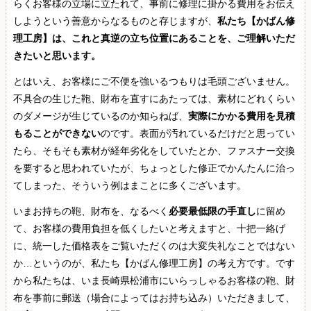
らくお客様の立場に立たれて、事前に修理に掛かる費用をお伝え
しようという善意からなるものと存じますが、
私たち【かばん修
理工房】は、これと真逆の立ち位置にあることを、ご理解いただ
きたいと思います。
とはいえ、お客様にご不便を強いるつもりは毛頭ございません。
不具合の生じた鞄、財布を直すにあたっては、素材にどれくらい
のダメージが生じているのか知らねば、
実際にかかる費用を見積
もることができない
のです。表面が汚れているだけだと思ってい
たら、そもそも素材が経年劣化をしていたとか、ファスナー交換
を要すると思われていたが、ちょっとした修正でかんたんに治っ
てしまった、そういう例はまことに多くございます。
いまお持ちの鞄、財布を、なるべく
必要最低限の手直し
に留め
て、お客様の費用負担を低くしたいと考えますと、十把一絡げ
に、統一した価格表をご覧いただくのは大変失礼なことではない
か…というのが、私たち【かばん修理工房】の考え方です。です
から私たちは、いま長崎県松浦市にいらっしゃるお客様の鞄、財
布を事前に郵送（場合によってはお持ち込み）いただきまして、