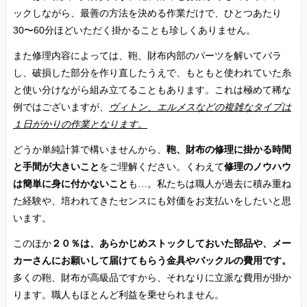
ックしながら、最善の方法を決める作業だけで、ひとつあたり
30〜60分ほどいただく掛かることも珍しくありません。
また修理内容によっては、鞄、財布内部のパーツを解いてバラ
し、破損した部分を作り直したうえで、もともと使われていた糸
と使い分けながら組み立てることもあります。これは極めて稀な
例ではございますが、
ヴィトン、エルメスなどの複雑なタイプは
１日がかりの作業となります。
どうか単純計算で構いませんから、
鞄、財布の修理に掛かる時間
と手間が大きいこと
をご理解ください。くわえて
修理のノウハウ
は簡単に身に付かないこと
も…。私たちは職人が過去に積み重ね
た経験や、培われてきたセンスにも対価をお支払いをしたいと思
います。
このほか
２０％は、あらかじめストックしておいた部品や、メー
カーさんにお願いして届けてもらう金具やバックルの費用です。
多くの鞄、財布が高級品ですから、それなりに立派な費用が掛か
ります。職人もほとんど利益を乗せられません。