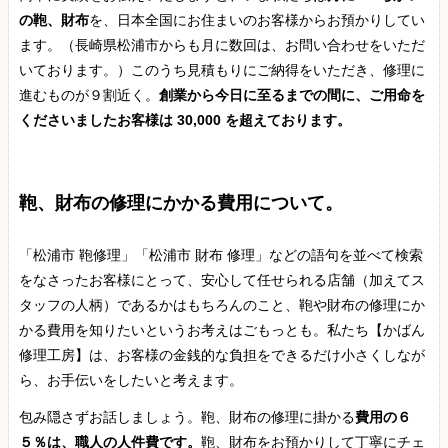
の鞄、財布
を、日本全国にお住まいのお客様からお預かりしてい
ます。（長崎県松浦市からも月に数回は、お問い合わせをいただ
いております。）このうち見積もりにご納得をいただき、修理に
進むものが９割近く。
創業から今日に至るまでの間に、ご用命を
くださいましたお客様は 30,000 を超えております。
鞄、財布の修理にかかる費用について。
「松浦市 鞄修理」「松浦市 財布 修理」などの語句を並べて検索
をなさったお客様にとって、安心して任せられる店舗（加えてス
タッフの人柄）であるかはもちろんのこと、鞄や財布の修理にか
かる費用を知りたいというお考えはごもっとも。私たち【かばん
修理工房】は、お客様の金銭的な負担をできるだけ小さくしなが
ら、お手伝いをしたいと考えます。
包み隠さずお話しましょう。鞄、財布の修理に掛かる
費用の６
５％は、職人の人件費です。
鞄、財布をお預かりして丁寧にチェ