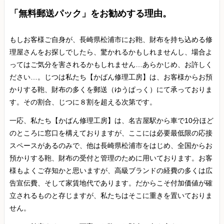
「無料郵送パック」をお勧めする理由。
もしお客様ご自身が、長崎県松浦市にお鞄、財布を持ち込める修
理屋さんをお探しでしたら、驚かれるかもしれませんし、場合よ
ってはご気分を害されるかもしれません…あらかじめ、お許しく
ださい…。じつは私たち【かばん修理工房】は、お客様からお預
かりする鞄、財布の多くを郵送（ゆうぱっく）にて承っておりま
す。その割合、じつに８割を超える次第です。
一応、私たち【かばん修理工房】は、名古屋駅から車で10分ほど
のところに窓口を構えておりますが、ここには必要最低限の応接
スペースがあるのみで、他は長崎県松浦市をはじめ、全国からお
預かりする鞄、財布の受付と管理のために用いております。お客
様もよくご存知かと思いますが、高級ブランドの経費の多くは広
告宣伝費、そして家賃地代であります。だからこそ付加価値が確
立されるものと存じますが、私たちはそこに重きを置いておりま
せん。