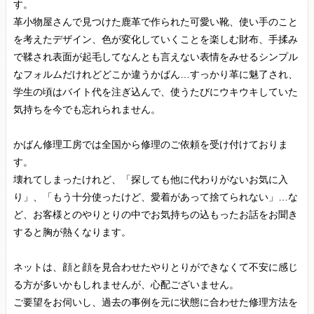
す。
革小物屋さんで見つけた鹿革で作られた可愛い靴、使い手のこと
を考えたデザイン、色が変化していくことを楽しむ財布、手揉み
で鞣され表面が起毛してなんとも言えない表情をみせるシンプル
なフォルムだけれどどこか違うかばん…すっかり革に魅了され、
学生の頃はバイト代を注ぎ込んで、使うたびにウキウキしていた
気持ちを今でも忘れられません。
かばん修理工房では全国から修理のご依頼を受け付けておりま
す。
壊れてしまったけれど、「探しても他に代わりがないお気に入
り」、「もう十分使ったけど、愛着があって捨てられない」…な
ど、お客様とのやりとりの中でお気持ちの込もったお話をお聞き
すると胸が熱くなります。
ネットは、顔と顔を見合わせたやりとりができなくて不安に感じ
る方が多いかもしれませんが、心配ございません。
ご要望をお伺いし、過去の事例を元に状態に合わせた修理方法を