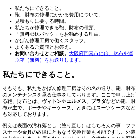
私たちにできること。
鞄、財布の修理にかかる費用について。
見積もりに要する時間。
私たちが修理できる鞄、財布の種類。
「無料郵送パック」をお勧めする理由。
かばん修理工房で働くスタッフ。
よくあるご質問とお答え。
お問い合わせとご相談。
大阪府門真市に鞄、財布を運
ぶ箱（無料）をお送りします。
私たちにできること。
そもそも、私たちかばん修理工房はその名の通り、鞄、財布
のメンテナンスを承る仕事をしております。ここで申し上げ
る鞄、財布とは、
ヴィトン
や
エルメス
、
プラダ
などの鞄、財
布が主で、ポーチやキーケース、ときにはスーツケースなど
も対応しております。
例えば表面の汚れ落とし（塗り直し）はもちろんの事、ファ
スナーや金具の故障にともなう交換作業も可能ですし、外装