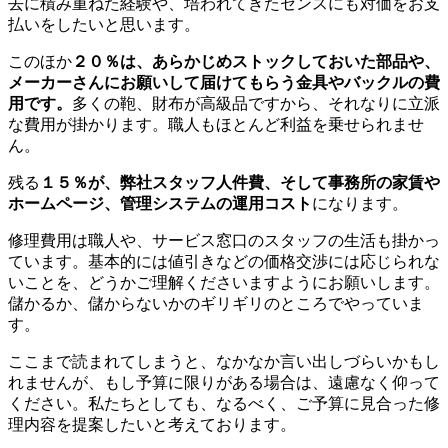
去に積み重ねた経験や、培われてきたセンスにも対価をお支
払いをしたいと思います。
このほか
２０％は、あらかじめストックしておいた部品や、
メーカーさんにお願いして届けてもらう金具やバックルの費
用です。
多くの鞄、財布が高級品ですから、それなりに立派
な費用が掛かります。職人もほとんど利益を乗せられませ
ん。
残る
１５％が、弊社スタッフ人件費、そして事務所の家賃や
ホームページ、管理システムの運用コスト
になります。
修理費用は職人や、サービス窓口のスタッフの生活も掛かっ
ています。基本的には値引きなどの価格交渉には応じられな
いことを、どうかご理解くださいますようにお願いします。
儲かるか、儲からないかのギリギリのところでやっていま
す。
ここまで読まれてしまうと、なかなか言い出しづらいかもし
れませんが、もし予算に限りがある場合は、遠慮なく仰って
ください。私たちとしても、なるべく、ご予算に見合った修
理内容を提案したいと考えております。