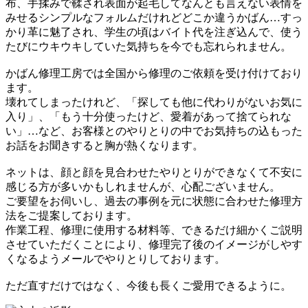
布、手揉みで鞣され表面が起毛してなんとも言えない表情を
みせるシンプルなフォルムだけれどどこか違うかばん…すっ
かり革に魅了され、学生の頃はバイト代を注ぎ込んで、使う
たびにウキウキしていた気持ちを今でも忘れられません。
かばん修理工房では全国から修理のご依頼を受け付けており
ます。
壊れてしまったけれど、「探しても他に代わりがないお気に
入り」、「もう十分使ったけど、愛着があって捨てられな
い」…など、お客様とのやりとりの中でお気持ちの込もった
お話をお聞きすると胸が熱くなります。
ネットは、顔と顔を見合わせたやりとりができなくて不安に
感じる方が多いかもしれませんが、心配ございません。
ご要望をお伺いし、過去の事例を元に状態に合わせた修理方
法をご提案しております。
作業工程、修理に使用する材料等、できるだけ細かくご説明
させていただくことにより、修理完了後のイメージがしやす
くなるようメールでやりとりしております。
ただ直すだけではなく、今後も長くご愛用できるように。