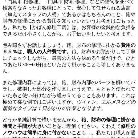
「門真市 鞄修理」「門真市 財布 修理」などの語句を並べて
検索をなさったお客様にとって、安心して任せられる店舗
（加えてスタッフの人柄）であるかはもちろんのこと、鞄や
財布の修理にかかる費用を知りたいというお考えはごもっと
も。私たち【かばん修理工房】は、お客様の金銭的な負担を
できるだけ小さくしながら、お手伝いをしたいと考えます。
包み隠さずお話しましょう。鞄、財布の修理に掛かる
費用の
６５％は、職人の人件費です。
鞄、財布をお預かりして丁寧
にチェックしながら、最善の方法を決める作業だけで、ひと
つあたり30〜60分ほどいただく掛かることも珍しくありませ
ん。
また修理内容によっては、鞄、財布内部のパーツを解いてバ
ラし、破損した部分を作り直したうえで、もともと使われて
いた糸と使い分けながら組み立てることもあります。これは
極めて稀な例ではございますが、
ヴィトン、エルメスなどの
複雑なタイプは１日がかりの作業となります。
どうか単純計算で構いませんから、
鞄、財布の修理に掛かる
時間と手間が大きいこと
をご理解ください。くわえて
修理の
ノウハウは簡単に身に付かないこと
も…。私たちは職人が過