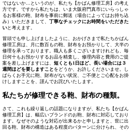
ではないか…というのが、私たち【かばん修理工房】の考え
方です。ですから私たちは、いま大阪府門真市にいらっしゃ
るお客様の鞄、財布を事前に郵送（場合によってはお持ち込
み）いただきまして、
丁寧なチェックにお時間をいただきた
い
と考えます。
冒頭でも申し上げましたように、おかげさまで私たちかばん
修理工房は、月に数百もの鞄、財布をお預かりして、大半の
修理を承っております。職人も多くございますけれども、毎
日何十もお預かりするお品を精査し、修理内容と費用のご提
案を差し上げますには、
短くとも1日ほど、長い場合には３
週間ほどを要しますこと
をどうか、お許しくださいませ。し
ばらくお手元に鞄、財布がない状況、ご不便とご心配をお掛
けしますことを、謹んでお詫びいたします。
私たちが修理できる鞄、財布の種類。
さて、これも繰り返しの話題になりますが、私たち【かばん
修理工房】は、幅広いブランドのお鞄、財布に対応しており
ます。なぜそのような対応が出来るかと申しますと、世に出
回る鞄、財布の構造はある程度のパターンに分けられ、その