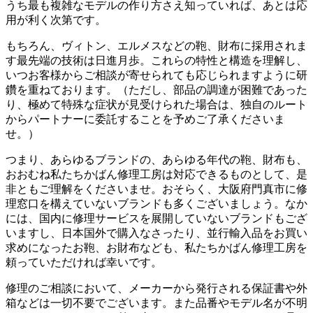
うち最も複雑なモデルの作り方さえ知っていれば、あとは応
用が利く次第です。
もちろん、ヴィトン、エルメスなどの鞄、財布に採用されま
す最先端の技術は日進月歩。これらの特性と構造を理解し、
いつお客様からご相談が寄せられても応じられますように研
鑽を重ねております。（ただし、部品の調達が困難であった
り、極めて特殊な症状が見受けられた場合は、独自のルート
からパートナーに委託することを予めご了承くださいま
せ。）
つまり、あらゆるブランドの、あらゆる年代の鞄、財布も、
おおむね私たちかばん修理工房は対応できるものとして、是
非ともご理解をくださいませ。おそらく、大阪府門真市に修
理窓口を構えていないブランドも多くございましょう。なか
には、国内に修理サービスを展開していないブランドもござ
いますし、日本国外で購入なさったり、並行輸入品をお買い
求めになったお鞄、お財布なども、私たちかばん修理工房を
頼っていただければ幸いです。
修理のご相談において、メーカーから発行される保証書や外
箱などは一切不要でございます。また品番やモデル名が不明