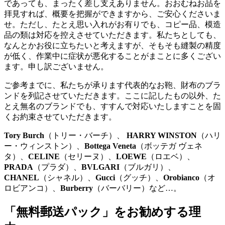
であっても、まったく差し支えありません。おおむねお品を
拝見すれば、概要を把握ができますから、ご安心くださいま
せ。ただし、たとえ思い入れがお有りでも、コピー品、模造
品の類は対応を控えさせていただきます。私たちとしても、
なんとかお役に立ちたいと考えますが、そもそも縫製の精度
が低く、作業中に症状が悪化することがまことに多くござい
ます。申し訳ございません。
ご参考までに、私たちが承ります代表的なお鞄、財布のブラ
ンドを列記させていただきます。ここに記したもの以外、た
とえ無名のブランドでも、すすんで対応いたしますことを固
くお約束させていただきます。
Tory Burch
（トリー・バーチ）、
HARRY WINSTON
（ハリ
ー・ウィンストン）、
Bottega Veneta
（ボッテガ ヴェネ
タ）、
CELINE
（セリーヌ）、
LOEWE
（ロエベ）、
PRADA
（プラダ）、
BVLGARI
（ブルガリ）、
CHANEL
（シャネル）、
Gucci
（グッチ）、
Orobianco
（オ
ロビアンコ）、
Burberry
（バーバリー）など…。
「無料郵送パック」をお勧めする理