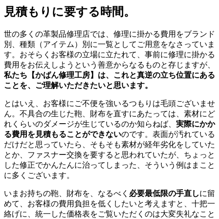
見積もりに要する時間。
世の多くの革製品修理店では、修理に掛かる費用をブランド
別、種類（アイテム）別に一覧としてご用意をなさっていま
す。おそらくお客様の立場に立たれて、事前に修理に掛かる
費用をお伝えしようという善意からなるものと存じますが、
私たち【かばん修理工房】は、これと真逆の立ち位置にある
ことを、ご理解いただきたいと思います。
とはいえ、お客様にご不便を強いるつもりは毛頭ございませ
ん。不具合の生じた鞄、財布を直すにあたっては、素材にど
れくらいのダメージが生じているのか知らねば、
実際にかか
る費用を見積もることができない
のです。表面が汚れている
だけだと思っていたら、そもそも素材が経年劣化をしていた
とか、ファスナー交換を要すると思われていたが、ちょっと
した修正でかんたんに治ってしまった、そういう例はまこと
に多くございます。
いまお持ちの鞄、財布を、なるべく
必要最低限の手直し
に留
めて、お客様の費用負担を低くしたいと考えますと、十把一
絡げに、統一した価格表をご覧いただくのは大変失礼なこと