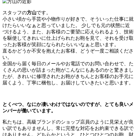
スタッフの
方山
です。
小さい頃から手芸や小物作りが好きで、そういった仕事に就
けたらいいなぁと思っていました。 少しでも元の状態に近
づけるよう、また、お客様のご要望に応えられるよう、技術
を駆使してきれいに仕上げられたお鞄を見て、それを受け取
ったお客様が笑顔になられたらいいなぁと思います。
直るかどうか不安を抱えたお客様、どうぞ一度ご相談くださ
い。
全国から届く毎日のメールやお電話でのお問い合わせで、た
くさんの思いが詰まった鞄がこんなにもあるのかと驚きまし
たが、きれいに修理されたお鞄がきちんとお客様のお手元に
届くよう、丁寧に梱包し、お届けしていきたいと思います。
とくべつ、なにか凄いわけではないのですが、とても良いメ
ンバーが働いています。
私たちは、高級ブランドのショップ店員のように見栄えが良
い訳でもありませんし、常に完璧な対応をお約束できる訳で
はありません。どちらかというと、ひとつひとつのお鞄、財