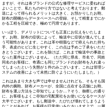
ますが、それは各ブランドの公式な修理サービスに委ねれば
よいことで、私たちのやり方ではないと考えております。郵
送によって得られるメリットは大きく、お預かりしたお鞄、
財布の開梱からデータベースへの登録、そして精査までにか
かる工程を圧縮でき、極めて円滑であります。
いっぽう、デメリットについても正直にお伝えをいたしま
す。お鞄、財布の症状によって、輸送中に症状が進んでしま
う可能性があります。これは革や樹脂などで拵えられた持ち
手、表皮のヒビに生じやすく、この点は予めご了承をいただ
きとうございます。これを除けば、これまで輸送中の事故と
なった案件はございません。（ただ同じ県名、市名で、同姓
同名のお客様に、奇遇にも同じブランドのお財布を入れ違っ
てしまったという失態が１件のみございます。これは管理シ
ステムの改善によって未然に防ぐようにいたしました。）
これはあまり大きな声では申せませんけれども、そもそも国
内外の腕鞄、財布メーカーが、全国に点在する店舗にお鞄、
財布を運ぶ方法をご存知でしょうか…？そう、御察しの通り
に、お客様もよくご存知の宅配業社をお使いになるケースが
大半でございます。もし郵送中、たびたび壊れてしまうよう
なことがあれば、お客様が日常使いをなさいます上で、一層