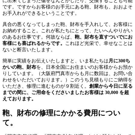
に出来てしまった傷をなんとかしたり、交換することも可能
です。ですからお客様のお手元にある鞄、財布も、おおよそ
お手入れができるということです。
具合の悪くなってしまった鞄、財布を手入れして、お客様に
お納めすること。これが私たちにとって、たいへんやりがい
のあるお仕事です。何故ならば、
鞄、財布を直すついでにお
客様にも喜ばれるからです。
これほど光栄で、幸せなことは
ないと断言いたします。
簡単に実績をお伝えいたしますと、いま私たちは
月に300ち
かいの鞄、財布
を、日本全国にお住まいのお客様からお預か
りしています。（大阪府門真市からも月に数回は、お問い合
わせをいただいております。）このうち見積もりにご納得を
いただき、修理に進むものが９割近く。
創業から今日に至る
までの間に、ご用命をくださいましたお客様は 30,000 を超
えております。
鞄、財布の修理にかかる費用につい
て。