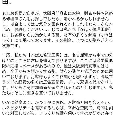
由。
もしお客様ご自身が、大阪府門真市にお鞄、財布を持ち込め
る修理屋さんをお探しでしたら、驚かれるかもしれません
し、場合よってはご気分を害されるかもしれません…あらか
じめ、お許しください…。じつは私たち【かばん修理工房】
は、お客様からお預かりする鞄、財布の多くを郵送（ゆうぱ
っく）にて承っております。その割合、じつに８割を超える
次第です。
一応、私たち【かばん修理工房】は、名古屋駅から車で10分
ほどのところに窓口を構えておりますが、ここには必要最低
限の応接スペースがあるのみで、他は大阪府門真市をはじ
め、全国からお預かりする鞄、財布の受付と管理のために用
いております。お客様もよくご存知かと思いますが、高級ブ
ランドの経費の多くは広告宣伝費、そして家賃地代でありま
す。だからこそ付加価値が確立されるものと存じますが、私
たちはそこに重きを置いておりません。
いかに効率よく、かつ丁寧にお鞄、お財布と向き合えるか。
ホスピタリティを追求するならば、立派な空間で、時間を割
いて対面しながら、じっくりお話を伺いますのが筋かと存じ